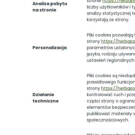
stronie
https://herbapo
Analiza pobytu
liczby użytkowników i
na stronie
analizy statystycznej 
korzystają ze strony.
Pliki cookies pozwalaj
strony
https://herbapo
Personalizacja
parametrów ustalonych
języka, rodzaju używane
ustawień regionalnych 
Pliki cookies są niezbę
prawidłowego funkcjo
strony
https://herbapo
Działanie
kontrolować ruch i pr
techniczne
części strony o ograni
elementów bezpieczeń
publikować materiały w
społecznościowych.