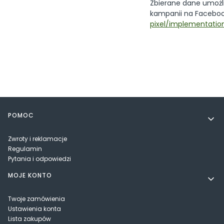
Zbierane dane umożli
kampanii na Faceboo
pixel/implementatio
Linki w stopce
POMOC
Zwroty i reklamacje
Regulamin
Pytania i odpowiedzi
MOJE KONTO
Twoje zamówienia
Ustawienia konta
Lista zakupów