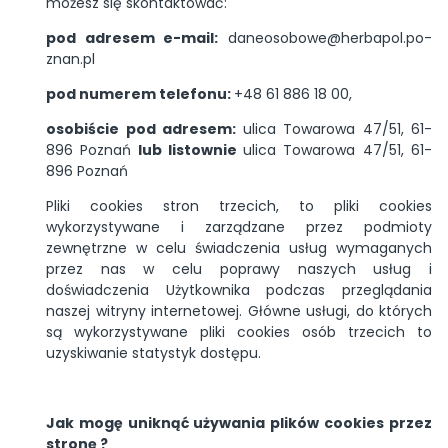
możesz się skontaktować:
pod adresem e-mail:
da­ne­oso­bo­we@her­ba­pol.po­
znan.pl
pod numerem telefonu:
+48 61 886 18 00,
osobiście pod adresem:
ulica Towarowa 47/51, 61-
896 Poznań
lub listownie
ulica Towarowa 47/51, 61-
896 Poznań
Pliki cookies stron trzecich, to pliki cookies
wykorzystywane i zarządzane przez podmioty
zewnętrzne w celu świadczenia usług wymaganych
przez nas w celu poprawy naszych usług i
doświadczenia Użytkownika podczas przeglądania
naszej witryny internetowej. Główne usługi, do których
są wykorzystywane pliki cookies osób trzecich to
uzyskiwanie statystyk dostępu.
Jak mogę uniknąć używania plików cookies przez
stronę ?