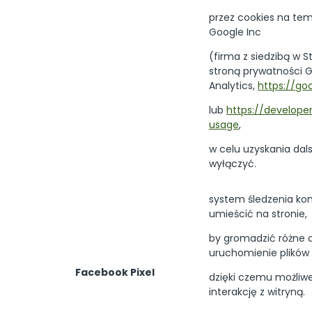
przez cookies na tem
Google Inc
(firma z siedzibą w
stroną prywatności 
Analytics,
https://goo
lub
https://develope
usage
,
w celu uzyskania dals
wyłączyć.
system śledzenia kon
umieścić na stronie,
by gromadzić różne d
uruchomienie plików 
Facebook Pixel
dzięki czemu możliw
interakcję z witryną.