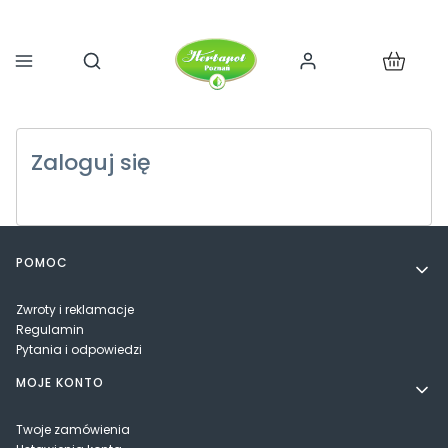
Produkty 
Otwórz wyszukiwarkę
Zaloguj się
Linki w stopce
POMOC
Zwroty i reklamacje
Regulamin
Pytania i odpowiedzi
MOJE KONTO
Twoje zamówienia