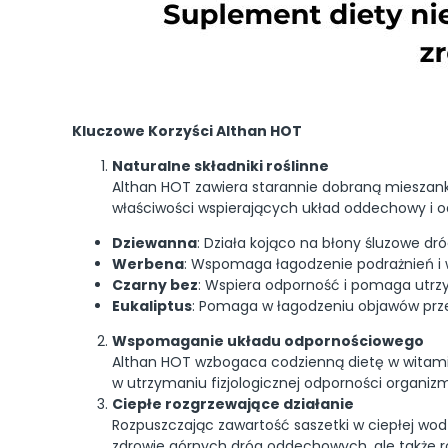
Kluczowe Korzyści Althan HOT
Naturalne składniki roślinne
Althan HOT zawiera starannie dobraną mieszankę
właściwości wspierających układ oddechowy i 
Dziewanna
: Działa kojąco na błony śluzowe d
Werbena
: Wspomaga łagodzenie podrażnień i
Czarny bez
: Wspiera odporność i pomaga utr
Eukaliptus
: Pomaga w łagodzeniu objawów prze
Wspomaganie układu odpornościowego
Althan HOT wzbogaca codzienną dietę w witami
w utrzymaniu fizjologicznej odporności organizm
Ciepłe rozgrzewające działanie
Rozpuszczając zawartość saszetki w ciepłej wod
zdrowie górnych dróg oddechowych, ale także r