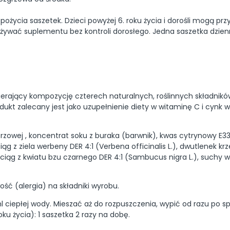
pożycia saszetek. Dzieci powyżej 6. roku życia i dorośli mogą 
pożywać suplementu bez kontroli dorosłego. Jedna saszetka dzienn
ierający kompozycję czterech naturalnych, roślinnych składnikó
dukt zalecany jest jako uzupełnienie diety w witaminę C i cyn
rzowej , koncentrat soku z buraka (barwnik), kwas cytrynowy E3
g z ziela werbeny DER 4:1 (Verbena officinalis L.), dwutlenek k
iąg z kwiatu bzu czarnego DER 4:1 (Sambucus nigra L.), suchy w
ość (alergia) na składniki wyrobu.
ciepłej wody. Mieszać aż do rozpuszczenia, wypić od razu po spor
oku życia): 1 saszetka 2 razy na dobę.