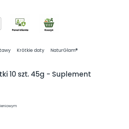
kaj
tawy
Krótkie daty
NaturGlam®
ki 10 szt. 45g - Suplement
ębieniowym