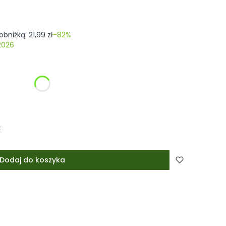
obniżką:
21,99 zł
-82%
2026
ć się ceną
000%)
Opcjonalne
:
Dodaj do koszyka