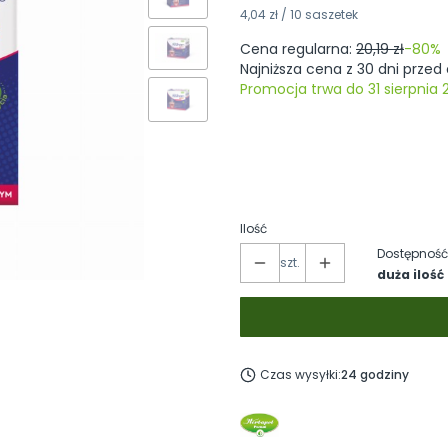
4,04 zł / 10 saszetek
Cena regularna:
20,19 zł
-80%
Najniższa cena z 30 dni przed 
Promocja trwa do 31 sierpnia 
Poszczególne warianty mogą różni
Produkt gratisowy
(-10000000
Ilość
Dostępność
szt.
duża ilość
Czas wysyłki:
24 godziny