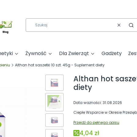
Wyczyść
Szu
etyki
Żywność
Dla Zwierząt
Gadżety
Zes
bieniu
Althan hot saszetki 10 szt. 45g - Suplement diety
Althan hot saszet
diety
Data ważności: 31.08.2026
Ciepłe Wsparcie w Okresie Przezi
Przejdź do pełnego opisu
4,04 zł