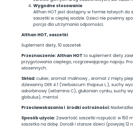
Wygodne stosowanie
Althan HOT jest dostępny w formie łatwych do s
saszetki w ciepłej wodzie. Dzieci nie powinny s
porcja dla utrzymania odporności.
Althan HOT, saszetki
Suplement diety, 10 saszetek
Przeznaczenie: Althan HOT
to suplement diety zaw
przygotowania ciepłego, rozgrzewającego napoju. Pro
wiosennych.
Skład:
cukier, aromat malinowy , aromat z mięty piep
dziewanny DER 4:1 (Verbascum thapsus L.), suchy wycią
askorbinowy (witamina C), glukonian cynku, suchy wyc
globulus), mentol.
Przeciwwskazania i środki ostrożności:
Nadwrażliw
Sposób użycia:
Zawartość saszetki rozpuścić w 150 ml 
saszetka na dobę. Dorośli i starsze dzieci (powyżej 12 r