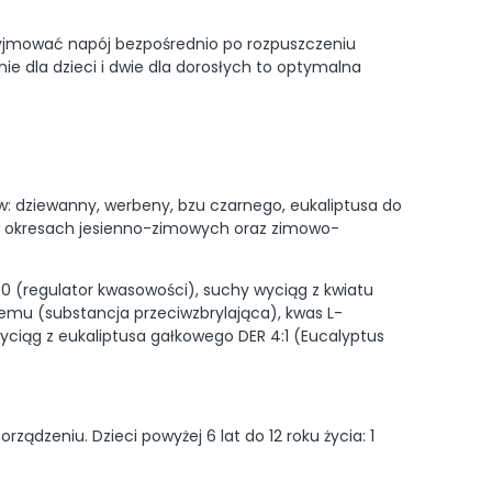
przyjmować napój bezpośrednio po rozpuszczeniu
ie dla dzieci i dwie dla dorosłych to optymalna
w: dziewanny, werbeny, bzu czarnego, eukaliptusa do
k w okresach jesienno-zimowych oraz zimowo-
30 (regulator kwasowości), suchy wyciąg z kwiatu
rzemu (substancja przeciwzbrylająca), kwas L-
yciąg z eukaliptusa gałkowego DER 4:1 (Eucalyptus
ządzeniu. Dzieci powyżej 6 lat do 12 roku życia: 1