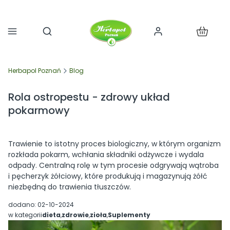
Produkty 
Otwórz wyszukiwarkę
Herbapol Poznań
Blog
Rola ostropestu - zdrowy układ
pokarmowy
Trawienie to istotny proces biologiczny, w którym organizm
rozkłada pokarm, wchłania składniki odżywcze i wydala
odpady. Centralną rolę w tym procesie odgrywają wątroba
i pęcherzyk żółciowy, które produkują i magazynują żółć
niezbędną do trawienia tłuszczów.
dodano: 02-10-2024
w kategorii
dieta
,
zdrowie
,
zioła
,
Suplementy