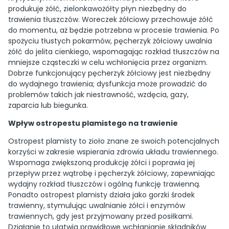
produkuje żółć, zielonkawożółty płyn niezbędny do
trawienia tłuszczów. Woreczek żółciowy przechowuje żółć
do momentu, aż będzie potrzebna w procesie trawienia. Po
spożyciu tłustych pokarmów, pęcherzyk żółciowy uwalnia
żółć do jelita cienkiego, wspomagając rozkład tłuszczów na
mniejsze cząsteczki w celu wchłonięcia przez organizm.
Dobrze funkcjonujący pęcherzyk żółciowy jest niezbędny
do wydajnego trawienia; dysfunkcja może prowadzić do
problemów takich jak niestrawność, wzdęcia, gazy,
zaparcia lub biegunka.
Wpływ ostropestu plamistego na trawienie
Ostropest plamisty to zioło znane ze swoich potencjalnych
korzyści w zakresie wspierania zdrowia układu trawiennego.
Wspomaga zwiększoną produkcję żółci i poprawia jej
przepływ przez wątrobę i pęcherzyk żółciowy, zapewniając
wydajny rozkład tłuszczów i ogólną funkcję trawienną.
Ponadto ostropest plamisty działa jako gorzki środek
trawienny, stymulując uwalnianie żółci i enzymów
trawiennych, gdy jest przyjmowany przed posiłkami.
Działanie to ułatwia prawidłowe wchłanianie składników