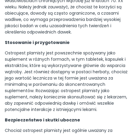
właściwościach chroniących wątrobę już w latach 70. XX
wieku. Należy jednak zauważyć, że chociaż te korzyści są
obiecujące, dowody są często ograniczone, a czasami
wadliwe, co wymaga przeprowadzenia bardziej wysokiej
jakości badań w celu uzasadnienia tych twierdzeń i
określenia odpowiednich dawek.
Stosowanie i przygotowanie
Ostropest plamisty jest powszechnie spożywany jako
suplement w różnych formach, w tym tabletek, kapsułek i
ekstraktów, które są wykorzystywane głównie do wsparcia
wątroby. Jest również dostępny w postaci herbaty, chociaż
jego wartość lecznicza w tej formie jest uważana za
minimalną w porównaniu do skoncentrowanych
suplementów. Rozważając ostropest plamisty jako
suplement, należy koniecznie skonsultować się z lekarzem,
aby zapewnić odpowiednią dawkę i omówić wszelkie
potencjalne interakcje z istniejącymi lekami.
Bezpieczeństwo i skutki uboczne
Chociaż ostropest plamisty jest ogólnie uważany za