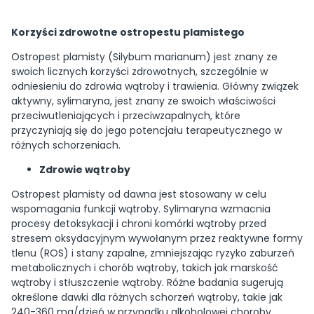
Korzyści zdrowotne ostropestu plamistego
Ostropest plamisty (Silybum marianum) jest znany ze
swoich licznych korzyści zdrowotnych, szczególnie w
odniesieniu do zdrowia wątroby i trawienia. Główny związek
aktywny, sylimaryna, jest znany ze swoich właściwości
przeciwutleniających i przeciwzapalnych, które
przyczyniają się do jego potencjału terapeutycznego w
różnych schorzeniach.
Zdrowie wątroby
Ostropest plamisty od dawna jest stosowany w celu
wspomagania funkcji wątroby. Sylimaryna wzmacnia
procesy detoksykacji i chroni komórki wątroby przed
stresem oksydacyjnym wywołanym przez reaktywne formy
tlenu (ROS) i stany zapalne, zmniejszając ryzyko zaburzeń
metabolicznych i chorób wątroby, takich jak marskość
wątroby i stłuszczenie wątroby. Różne badania sugerują
określone dawki dla różnych schorzeń wątroby, takie jak
240-360 mg/dzień w przypadku alkoholowej choroby