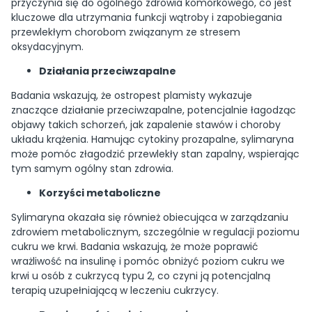
przyczynia się do ogólnego zdrowia komórkowego, co jest
kluczowe dla utrzymania funkcji wątroby i zapobiegania
przewlekłym chorobom związanym ze stresem
oksydacyjnym.
Działania przeciwzapalne
Badania wskazują, że ostropest plamisty wykazuje
znaczące działanie przeciwzapalne, potencjalnie łagodząc
objawy takich schorzeń, jak zapalenie stawów i choroby
układu krążenia. Hamując cytokiny prozapalne, sylimaryna
może pomóc złagodzić przewlekły stan zapalny, wspierając
tym samym ogólny stan zdrowia.
Korzyści metaboliczne
Sylimaryna okazała się również obiecująca w zarządzaniu
zdrowiem metabolicznym, szczególnie w regulacji poziomu
cukru we krwi. Badania wskazują, że może poprawić
wrażliwość na insulinę i pomóc obniżyć poziom cukru we
krwi u osób z cukrzycą typu 2, co czyni ją potencjalną
terapią uzupełniającą w leczeniu cukrzycy.