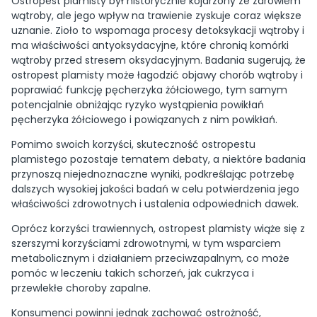
Ostropest plamisty był historycznie kojarzony ze zdrowiem
wątroby, ale jego wpływ na trawienie zyskuje coraz większe
uznanie. Zioło to wspomaga procesy detoksykacji wątroby i
ma właściwości antyoksydacyjne, które chronią komórki
wątroby przed stresem oksydacyjnym. Badania sugerują, że
ostropest plamisty może łagodzić objawy chorób wątroby i
poprawiać funkcję pęcherzyka żółciowego, tym samym
potencjalnie obniżając ryzyko wystąpienia powikłań
pęcherzyka żółciowego i powiązanych z nim powikłań.
Pomimo swoich korzyści, skuteczność ostropestu
plamistego pozostaje tematem debaty, a niektóre badania
przynoszą niejednoznaczne wyniki, podkreślając potrzebę
dalszych wysokiej jakości badań w celu potwierdzenia jego
właściwości zdrowotnych i ustalenia odpowiednich dawek.
Oprócz korzyści trawiennych, ostropest plamisty wiąże się z
szerszymi korzyściami zdrowotnymi, w tym wsparciem
metabolicznym i działaniem przeciwzapalnym, co może
pomóc w leczeniu takich schorzeń, jak cukrzyca i
przewlekłe choroby zapalne.
Konsumenci powinni jednak zachować ostrożność,