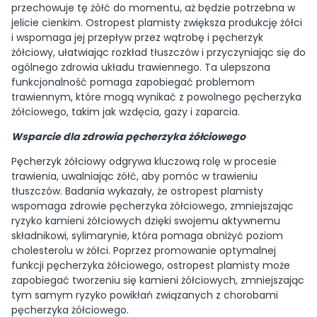
przechowuje tę żółć do momentu, aż będzie potrzebna w
jelicie cienkim. Ostropest plamisty zwiększa produkcję żółci
i wspomaga jej przepływ przez wątrobę i pęcherzyk
żółciowy, ułatwiając rozkład tłuszczów i przyczyniając się do
ogólnego zdrowia układu trawiennego. Ta ulepszona
funkcjonalność pomaga zapobiegać problemom
trawiennym, które mogą wynikać z powolnego pęcherzyka
żółciowego, takim jak wzdęcia, gazy i zaparcia.
Wsparcie dla zdrowia pęcherzyka żółciowego
Pęcherzyk żółciowy odgrywa kluczową rolę w procesie
trawienia, uwalniając żółć, aby pomóc w trawieniu
tłuszczów. Badania wykazały, że ostropest plamisty
wspomaga zdrowie pęcherzyka żółciowego, zmniejszając
ryzyko kamieni żółciowych dzięki swojemu aktywnemu
składnikowi, sylimarynie, która pomaga obniżyć poziom
cholesterolu w żółci. Poprzez promowanie optymalnej
funkcji pęcherzyka żółciowego, ostropest plamisty może
zapobiegać tworzeniu się kamieni żółciowych, zmniejszając
tym samym ryzyko powikłań związanych z chorobami
pęcherzyka żółciowego.