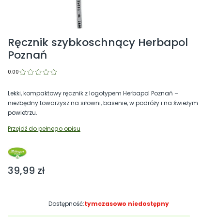
Ręcznik szybkoschnący Herbapol
Poznań
0.00
Lekki, kompaktowy ręcznik z logotypem Herbapol Poznań –
niezbędny towarzysz na siłowni, basenie, w podróży i na świeżym
powietrzu.
Przejdź do pełnego opisu
Cena
39,99 zł
Dostępność:
tymczasowo niedostępny