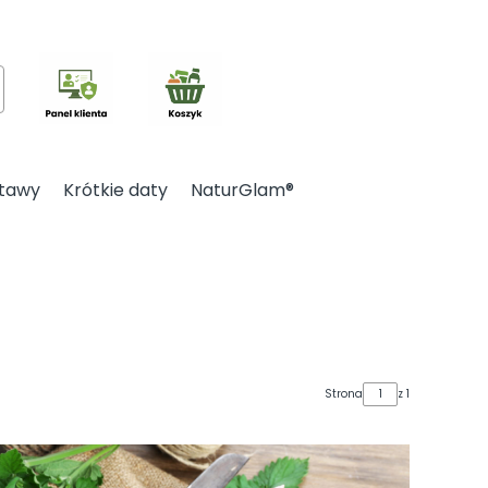
kaj
tawy
Krótkie daty
NaturGlam®
Strona
z 1