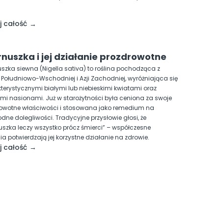
j całość
nuszka i jej działanie prozdrowotne
szka siewna (Nigella sativa) to roślina pochodząca z
 Południowo-Wschodniej i Azji Zachodniej, wyróżniająca się
terystycznymi białymi lub niebieskimi kwiatami oraz
mi nasionami. Już w starożytności była ceniona za swoje
owotne właściwości i stosowana jako remedium na
odne dolegliwości. Tradycyjne przysłowie głosi, że
uszka leczy wszystko prócz śmierci” – współczesne
a potwierdzają jej korzystne działanie na zdrowie.
j całość