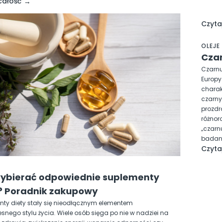
całość
Czyta
OLEJE
Czar
Czarnu
Europy
charak
czarny
prozdr
różnor
„czarn
badani
Czyta
ybierać odpowiednie suplementy
? Poradnik zakupowy
ty diety stały się nieodłącznym elementem
snego stylu życia. Wiele osób sięga po nie w nadziei na