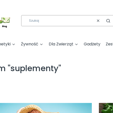
Wyczyść
Szu
etyki
Żywność
Dla Zwierząt
Gadżety
Zes
m "suplementy"