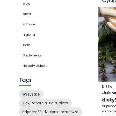
Czytaj 
oleje
dieta
zdrowie
higiena
zioła
Suplementy
Herbaty ziołowe
Tagi
DIETA
Jak w
Wszystkie
diety
Alax, zaparcia, zioła, dieta
Suplemen
współcze
odporność, działanie przeciwza