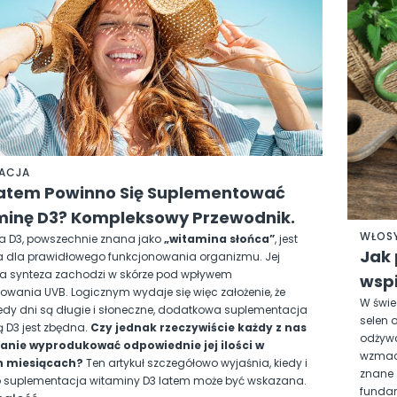
NACJA
atem Powinno Się Suplementować
inę D3? Kompleksowy Przewodnik.
WŁOS
a D3, powszechnie znana jako
„witamina słońca”
, jest
Jak 
 dla prawidłowego funkcjonowania organizmu. Jej
a synteza zachodzi w skórze pod wpływem
wspi
owania UVB. Logicznym wydaje się więc założenie, że
W świe
iedy dni są długie i słoneczne, dodatkowa suplementacja
selen 
 D3 jest zbędna.
Czy jednak rzeczywiście każdy z nas
odżywc
stanie wyprodukować odpowiednie jej ilości w
wzmacn
h miesiącach?
Ten artykuł szczegółowo wyjaśnia, kiedy i
znane 
o suplementacja witaminy D3 latem może być wskazana.
fundam