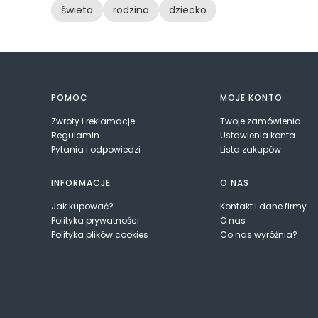
świeta
rodzina
dziecko
Linki w stopce
POMOC
MOJE KONTO
Zwroty i reklamacje
Twoje zamówienia
Regulamin
Ustawienia konta
Pytania i odpowiedzi
Lista zakupów
INFORMACJE
O NAS
Jak kupować?
Kontakt i dane firmy
Polityka prywatności
O nas
Polityka plików cookies
Co nas wyróżnia?