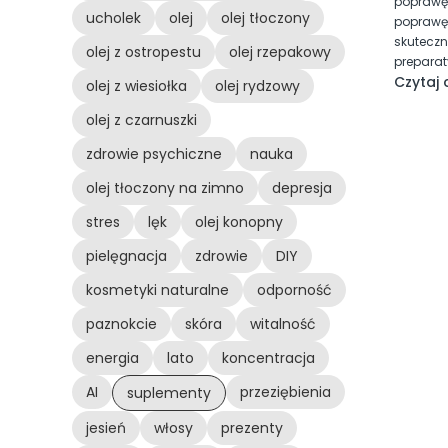
poprawę 
ucholek
olej
olej tłoczony
poprawę 
skuteczn
olej z ostropestu
olej rzepakowy
preparat
Czytaj 
olej z wiesiołka
olej rydzowy
olej z czarnuszki
zdrowie psychiczne
nauka
olej tłoczony na zimno
depresja
stres
lęk
olej konopny
pielęgnacja
zdrowie
DIY
kosmetyki naturalne
odporność
paznokcie
skóra
witalność
energia
lato
koncentracja
AI
przeziębienia
suplementy
jesień
włosy
prezenty