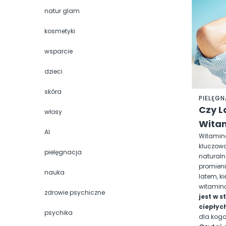
natur glam
kosmetyki
wsparcie
dzieci
skóra
PIELĘG
Czy L
włosy
Witam
AI
Witamin
kluczowa
pielęgnacja
naturaln
promieni
nauka
latem, k
witaminą
zdrowie psychiczne
jest w 
ciepłyc
psychika
dla kog