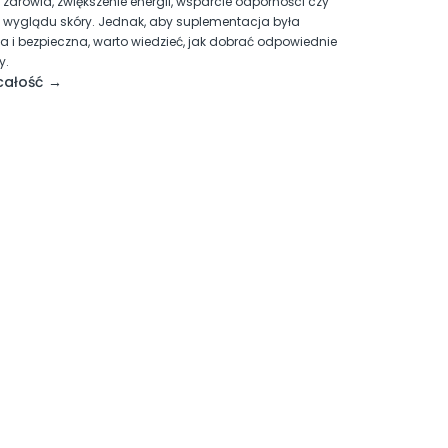
zdrowia, zwiększenie energii, wsparcie odporności czy
wyglądu skóry. Jednak, aby suplementacja była
a i bezpieczna, warto wiedzieć, jak dobrać odpowiednie
y.
całość